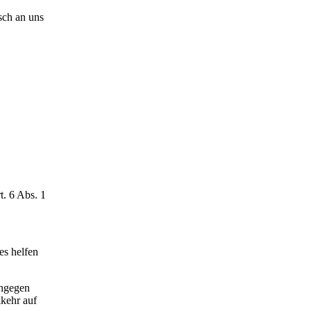
sch an uns
t. 6 Abs. 1
es helfen
ingegen
kkehr auf