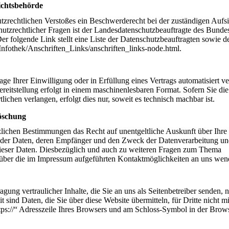
ichtsbehörde
hutzrechtlichen Verstoßes ein Beschwerderecht bei der zuständigen Aufs
utzrechtlicher Fragen ist der Landesdatenschutzbeauftragte des Bundes
er folgende Link stellt eine Liste der Datenschutzbeauftragten sowie d
Infothek/Anschriften_Links/anschriften_links-node.html.
ge Ihrer Einwilligung oder in Erfüllung eines Vertrags automatisiert ve
ereitstellung erfolgt in einem maschinenlesbaren Format. Sofern Sie die
chen verlangen, erfolgt dies nur, soweit es technisch machbar ist.
Löschung
zlichen Bestimmungen das Recht auf unentgeltliche Auskunft über Ihre
der Daten, deren Empfänger und den Zweck der Datenverarbeitung und
ieser Daten. Diesbezüglich und auch zu weiteren Fragen zum Thema
 über die im Impressum aufgeführten Kontaktmöglichkeiten an uns wen
ng vertraulicher Inhalte, die Sie an uns als Seitenbetreiber senden, n
nd Daten, die Sie über diese Website übermitteln, für Dritte nicht mit
tps://“ Adresszeile Ihres Browsers und am Schloss-Symbol in der Brows