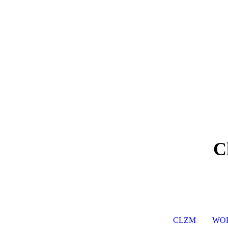
C
CLZM
WO