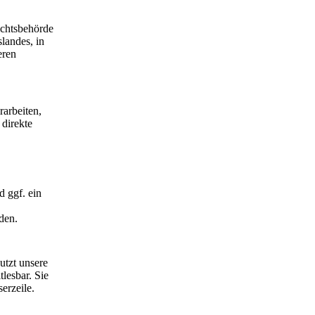
ichtsbehörde
landes, in
eren
rarbeiten,
 direkte
 ggf. ein
den.
utzt unsere
lesbar. Sie
erzeile.